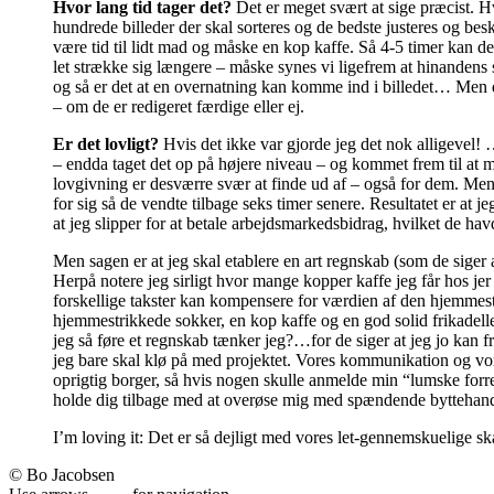
Hvor lang tid tager det?
Det er meget svært at sige præcist. Hv
hundrede billeder der skal sorteres og de bedste justeres og bes
være tid til lidt mad og måske en kop kaffe. Så 4-5 timer kan der
let strække sig længere – måske synes vi ligefrem at hinandens
og så er det at en overnatning kan komme ind i billedet… Men det
– om de er redigeret færdige eller ej.
Er det lovligt?
Hvis det ikke var gjorde jeg det nok alligevel!
– endda taget det op på højere niveau – og kommet frem til at m
lovgivning er desværre svær at finde ud af – også for dem. Men 
for sig så de vendte tilbage seks timer senere. Resultatet er a
at jeg slipper for at betale arbejdsmarkedsbidrag, hvilket de h
Men sagen er at jeg skal etablere en art regnskab (som de sige
Herpå notere jeg sirligt hvor mange kopper kaffe jeg får hos je
forskellige takster kan kompensere for værdien af den hjemmest
hjemmestrikkede sokker, en kop kaffe og en god solid frikadell
jeg så føre et regnskab tænker jeg?…for de siger at jeg jo kan f
jeg bare skal klø på med projektet. Vores kommunikation og vores
oprigtig borger, så hvis nogen skulle anmelde min “lumske forr
holde dig tilbage med at overøse mig med spændende byttehandl
I’m loving it: Det er så dejligt med vores let-gennemskuelige sk
© Bo Jacobsen