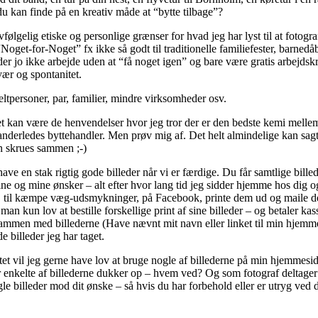
u kan finde på en kreativ måde at “bytte tilbage”?
vfølgelig etiske og personlige grænser for hvad jeg har lyst til at fotogr
“Noget-for-Noget” fx ikke så godt til traditionelle familiefester, barned
 gider jo ikke arbejde uden at “få noget igen” og bare være gratis arbejds
vær og spontanitet.
eltpersoner, par, familier, mindre virksomheder osv.
kan være de henvendelser hvor jeg tror der er den bedste kemi mellem o
nderledes byttehandler. Men prøv mig af. Det helt almindelige kan sagte
n skrues sammen ;-)
ave en stak rigtig gode billeder når vi er færdige. Du får samtlige bille
ine og mine ønsker – alt efter hvor lang tid jeg sidder hjemme hos dig og
, til kæmpe væg-udsmykninger, på Facebook, printe dem ud og maile dem ti
man kun lov at bestille forskellige print af sine billeder – og betaler k
 sammen med billederne (Have nævnt mit navn eller linket til min hjemme
 billeder jeg har taget.
t vil jeg gerne have lov at bruge nogle af billederne på min hjemmesi
 enkelte af billederne dukker op – hvem ved? Og som fotograf deltager 
le billeder mod dit ønske – så hvis du har forbehold eller er utryg ved d