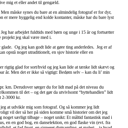
ve mig et eller andet til gengæld.
å. Men måske synes du bare at en almindelig fotograf er for dyr,
n er mere hyggelig end kolde kontanter, måske har du bare lyst
. Jeg har arbejdet fuldtids med børn og unge i 15 år og fortsætter
 projekt jeg skal være med i.
er glade. Og jeg kan godt lide at gøre ting anderledes. Jeg er af
n opstå noget utraditionelt, en sjov historie eller en
 rigtig glad for sort/hvid og jeg kan lide at tænke lidt skævt og
par år. Men det er ikke så vigtigt: Bedøm selv – kan du li’ min
 pr. km. Derudover sørger du for lidt mad på det niveau du
 velkommen til det – og det gør da utvivlsomt “byttehandlen” lidt
t 2-3000 kr.
r jeg at udvikle mig som fotograf. Og så kommer jeg lidt
roligt vil der så her på siden komme små historier om det jeg
noget særligt tilbage – noget unikt: Et måltid fantastisk mad i
us, en en god bog, en danselektion, en god flaske vin (evt. fra
allybil, et fad frugt, en signeret digtsamling, et maleri…ja hvad