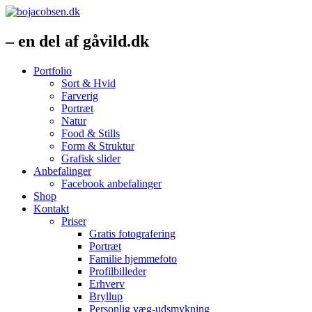
– en del af gåvild.dk
Portfolio
Sort & Hvid
Farverig
Portræt
Natur
Food & Stills
Form & Struktur
Grafisk slider
Anbefalinger
Facebook anbefalinger
Shop
Kontakt
Priser
Gratis fotografering
Portræt
Familie hjemmefoto
Profilbilleder
Erhverv
Bryllup
Personlig væg-udsmykning