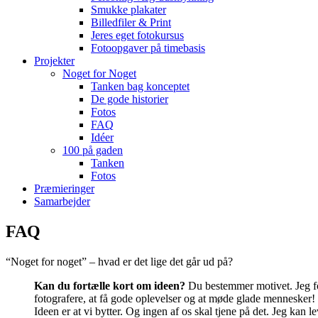
Smukke plakater
Billedfiler & Print
Jeres eget fotokursus
Fotoopgaver på timebasis
Projekter
Noget for Noget
Tanken bag konceptet
De gode historier
Fotos
FAQ
Idéer
100 på gaden
Tanken
Fotos
Præmieringer
Samarbejder
FAQ
“Noget for noget” – hvad er det lige det går ud på?
Kan du fortælle kort om ideen?
Du bestemmer motivet. Jeg fot
fotografere, at få gode oplevelser og at møde glade mennesker!
Ideen er at vi bytter. Og ingen af os skal tjene på det. Jeg kan 