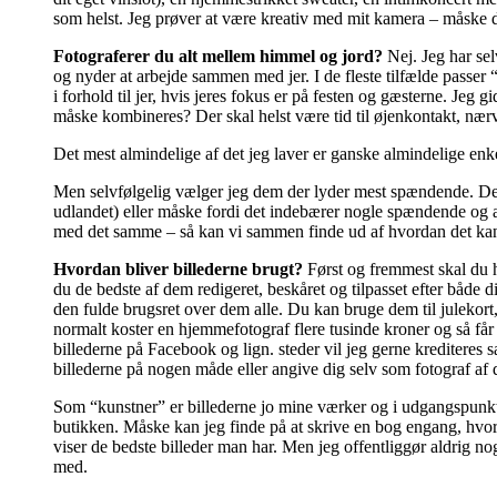
som helst. Jeg prøver at være kreativ med mit kamera – måske d
Fotograferer du alt mellem himmel og jord?
Nej. Jeg har sel
og nyder at arbejde sammen med jer. I de fleste tilfælde passer 
i forhold til jer, hvis jeres fokus er på festen og gæsterne. Jeg
måske kombineres? Der skal helst være tid til øjenkontakt, nær
Det mest almindelige af det jeg laver er ganske almindelige enk
Men selvfølgelig vælger jeg dem der lyder mest spændende. Det 
udlandet) eller måske fordi det indebærer nogle spændende og a
med det samme – så kan vi sammen finde ud af hvordan det ka
Hvordan bliver billederne brugt?
Først og fremmest skal du h
du de bedste af dem redigeret, beskåret og tilpasset efter både d
den fulde brugsret over dem alle. Du kan bruge dem til julekort
normalt koster en hjemmefotograf flere tusinde kroner og så får 
billederne på Facebook og lign. steder vil jeg gerne krediteres
billederne på nogen måde eller angive dig selv som fotograf af de
Som “kunstner” er billederne jo mine værker og i udgangspunkte
butikken. Måske kan jeg finde på at skrive en bog engang, hvor
viser de bedste billeder man har. Men jeg offentliggør aldrig nog
med.