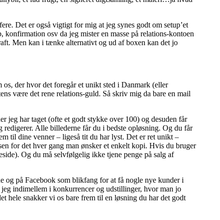
afere. Det er også vigtigt for mig at jeg synes godt om setup’et
åb, konfirmation osv da jeg mister en masse på relations-kontoen
kraft. Men kan i tænke alternativt og ud af boxen kan det jo
s, der hvor det foregår et unikt sted i Danmark (eller
ns være det rene relations-guld. Så skriv mig da bare en mail
der jeg har taget (ofte et godt stykke over 100) og desuden får
 redigerer. Alle billederne får du i bedste opløsning. Og du får
l dine venner – ligeså tit du har lyst. Det er ret unikt –
assen for det hver gang man ønsker et enkelt kopi. Hvis du bruger
side). Og du må selvfølgelig ikke tjene penge på salg af
de og på Facebook som blikfang for at få nogle nye kunder i
jeg indimellem i konkurrencer og udstillinger, hvor man jo
et hele snakker vi os bare frem til en løsning du har det godt