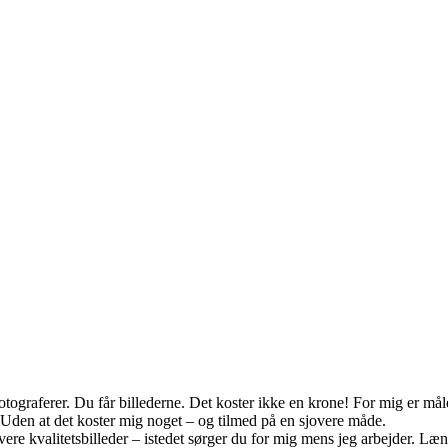
ograferer. Du får billederne. Det koster ikke en krone! For mig er måle
 Uden at det koster mig noget – og tilmed på en sjovere måde.
levere kvalitetsbilleder – istedet sørger du for mig mens jeg arbejder. L