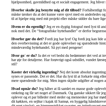
hjælpsomhed, gavmildhed og et socialt engagement. Jeg bliver se
Hvorfor skulle jeg benytte mig af dit tilbud?
Forhåbentligt fo
måske tænker du at det kunne være sjovt med en anderledes og u
til at hjælpe mig med mit projekt eller måske sidder du bare lig
Hvem er du egentlig?
Jeg er en dygtig fotograf med lyst til an
nok med det. De “fotografiske byttehandler” er derfor begrænse
Hvorfor gør du det?
Fordi jeg har lyst! Og fordi jeg kan lide a
den overbevisning at det er gode oplevelser og spændende historie
mindeværdig byttehandel. Så pyt med pengene!
Hvor go´ er du?
Ja det er vel bedst du bedømmer det ved at invi
har øje for detaljerne. Har forøvrigt også udstillet, vundet førs
stil?
Koster det virkelig ingenting?
Nej det koste absolut ingenting
synes er passende. Det er det. Har du lyst til at forkæle mig ell
mere spændende for mig. Men ingen skjulte udgifter af nogen art
Hvad opnår du?
Jeg håber at få samlet en masse gode oplevels
omkring og får set noget af Danmark. Og ganske sikkert får jeg o
oplever og et par billeder med steder og mennesker jeg har mødt 
dit køkken, en sejltur i kajak til Samsø, en hyggelig håndskreve
dit eget vinslot), en hjemmestrikket sweater, en intimkoncert med