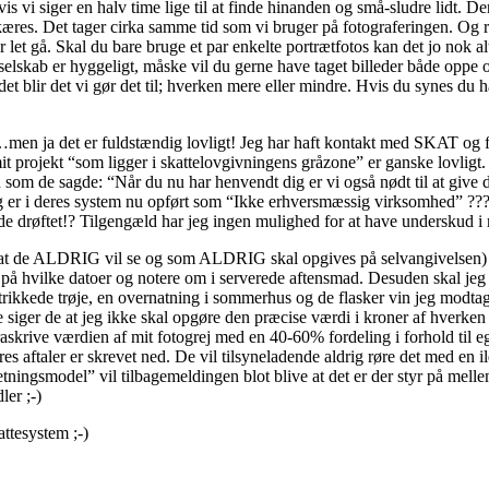
is vi siger en halv time lige til at finde hinanden og små-sludre lidt. De
kæres. Det tager cirka samme tid som vi bruger på fotograferingen. Og re
 let gå. Skal du bare bruge et par enkelte portrætfotos kan det jo nok al
 selskab er hyggeligt, måske vil du gerne have taget billeder både oppe
 blir det vi gør det til; hverken mere eller mindre. Hvis du synes du h
 …men ja det er fuldstændig lovligt! Jeg har haft kontakt med SKAT og 
it projekt “som ligger i skattelovgivningens gråzone” er ganske lovligt
som de sagde: “Når du nu har henvendt dig er vi også nødt til at give 
t jeg er i deres system nu opført som “Ikke erhversmæssig virksomhed” ?
avde drøftet!? Tilgengæld har jeg ingen mulighed for at have underskud 
r at de ALDRIG vil se og som ALDRIG skal opgives på selvangivelsen) Me
r på hvilke datoer og notere om i serverede aftensmad. Desuden skal jeg 
rikkede trøje, en overnatning i sommerhus og de flasker vin jeg modtag
e siger de at jeg ikke skal opgøre den præcise værdi i kroner af hverk
raskrive værdien af mit fotogrej med en 40-60% fordeling i forhold til e
 aftaler er skrevet ned. De vil tilsyneladende aldrig røre det med en il
etningsmodel” vil tilbagemeldingen blot blive at det er der styr på mel
er ;-)
attesystem ;-)