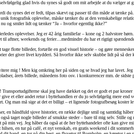
lvfølgelig glad hvis du synes så godt om mit arbejde at du vælger at gi
rdi du synes det er fedt, tilpas skævt og passer til din måde at tænke p
nik fotografisk oplevelse, måske tænker du at den venskabelige relatio
e nu og smiler lidt og tænker “Ja – hvorfor egentlig ikke?”
derledes oplevelser. Jeg er 42 årig familiefar – kone og 2 halvstore børn
t til aftner, weekends og ferier…medmindre du har et rigtigt spændende
t tage flotte billeder, fortælle en god visuel historie – og gøre mennesk
r der giver livet krydderi. Så hvorfor ikke selv skubbe lidt på så der ka
tere mig ! Men kig omkring her på siden og se hvad jeg har lavet. Jeg er
tepladser, årets billede, månedens foto osv. i konkurrencer mm. de sidste 
! Transportudgifterne skal jeg have dækket og det er godt et par kroner
er give et eller andet retur i byttehandlen er du jo selvfølgelig mere end
. Og man må sige at det er billigt – et lignende fotografbesøg koster le
er, en håndfuld sjove historier, en række dejlige smil og samtidig håbe
gså taget nogle billeder af smukke steder – bare til mig selv. Stille og 
på min vej. Jeg håber da også at de her byttehandeler ofte kan give mig 
t hilsen, en tur på café, et nyt venskab, en gratis weekend i dit sommerh
 dit band, en tur på din hest, en flyvetur til Bornholm, en køretur i en r