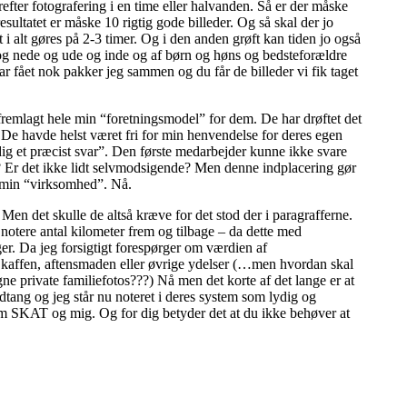
refter fotografering i en time eller halvanden. Så er der måske
sultatet er måske 10 rigtig gode billeder. Og så skal der jo
t i alt gøres på 2-3 timer. Og i den anden grøft kan tiden jo også
 og nede og ude og inde og af børn og høns og bedsteforældre
ar fået nok pakker jeg sammen og du får de billeder vi fik taget
fremlagt hele min “foretningsmodel” for dem. De har drøftet det
. De havde helst været fri for min henvendelse for deres egen
dig et præcist svar”. Den første medarbejder kunne ikke svare
?? Er det ikke lidt selvmodsigende? Men denne indplacering gør
i min “virksomhed”. Nå.
n det skulle de altså kræve for det stod der i paragrafferne.
notere antal kilometer frem og tilbage – da dette med
er. Da jeg forsigtigt forespørger om værdien af
en kaffen, aftensmaden eller øvrige ydelser (…men hvordan skal
gne private familiefotos???) Nå men det korte af det lange er at
dtang og jeg står nu noteret i deres system som lydig og
lem SKAT og mig. Og for dig betyder det at du ikke behøver at