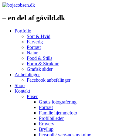
– en del af gåvild.dk
Portfolio
Sort & Hvid
Farverig
Portræt
Natur
Food & Stills
Form & Struktur
Grafisk slider
Anbefalinger
Facebook anbefalinger
Shop
Kontakt
Priser
Gratis fotografering
Portræt
Familie hjemmefoto
Profilbilleder
Erhverv
Bryllup
Personlig væg-udsmykning