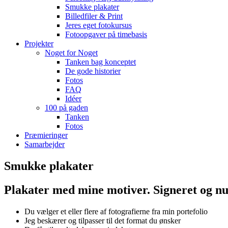
Smukke plakater
Billedfiler & Print
Jeres eget fotokursus
Fotoopgaver på timebasis
Projekter
Noget for Noget
Tanken bag konceptet
De gode historier
Fotos
FAQ
Idéer
100 på gaden
Tanken
Fotos
Præmieringer
Samarbejder
Smukke plakater
Plakater med mine motiver. Signeret og 
Du vælger et eller flere af fotografierne fra min portefolio
Jeg beskærer og tilpasser til det format du ønsker