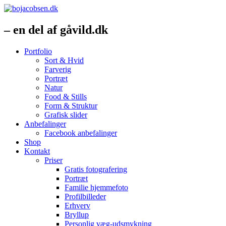
– en del af gåvild.dk
Portfolio
Sort & Hvid
Farverig
Portræt
Natur
Food & Stills
Form & Struktur
Grafisk slider
Anbefalinger
Facebook anbefalinger
Shop
Kontakt
Priser
Gratis fotografering
Portræt
Familie hjemmefoto
Profilbilleder
Erhverv
Bryllup
Personlig væg-udsmykning