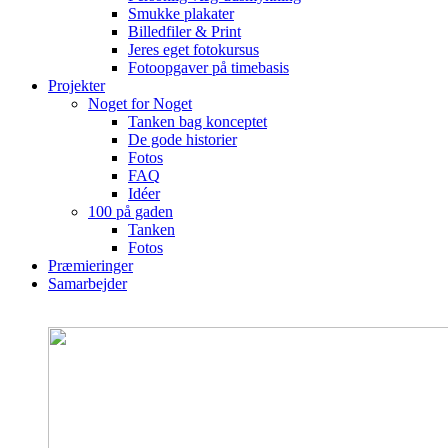
Smukke plakater
Billedfiler & Print
Jeres eget fotokursus
Fotoopgaver på timebasis
Projekter
Noget for Noget
Tanken bag konceptet
De gode historier
Fotos
FAQ
Idéer
100 på gaden
Tanken
Fotos
Præmieringer
Samarbejder