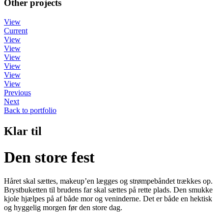
Other projects
View
Current
View
View
View
View
View
View
Previous
Next
Back to portfolio
Klar til
Den store fest
Håret skal sættes, makeup’en lægges og strømpebåndet trækkes op.
Brystbuketten til brudens far skal sættes på rette plads. Den smukke
kjole hjælpes på af både mor og veninderne. Det er både en hektisk
og hyggelig morgen før den store dag.